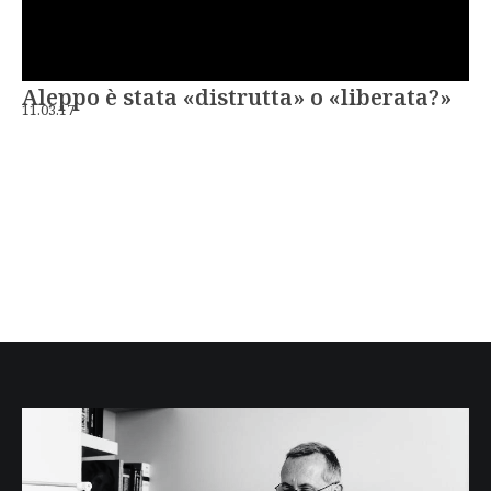
Aleppo è stata «distrutta» o «liberata?»
11.03.17