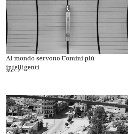
Al mondo servono Uomini più
intelligenti
28.02.18