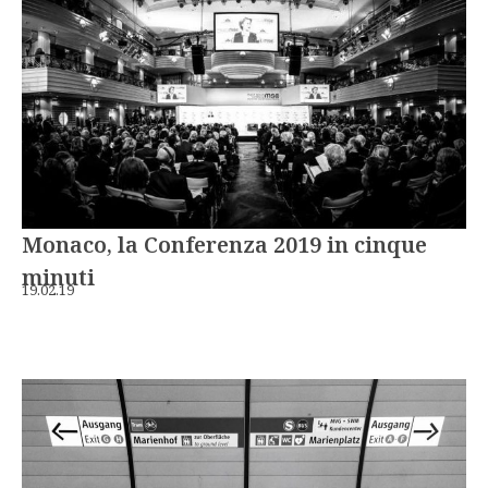
Monaco, la Conferenza 2019 in cinque
minuti
19.02.19