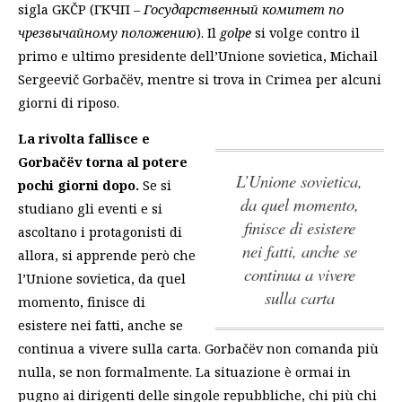
sigla GKČP (ГКЧП –
Государственный комитет по
чрезвычайному положению
). Il
golpe
si volge contro il
primo e ultimo presidente dell’Unione sovietica, Michail
Sergeevič Gorbačëv, mentre si trova in Crimea per alcuni
giorni di riposo.
La rivolta fallisce e
Gorbačëv torna al potere
l’Unione sovietica,
pochi giorni dopo.
Se si
da quel momento,
studiano gli eventi e si
finisce di esistere
ascoltano i protagonisti di
nei fatti, anche se
allora, si apprende però che
continua a vivere
l’Unione sovietica, da quel
sulla carta
momento, finisce di
esistere nei fatti, anche se
continua a vivere sulla carta
. Gorbačëv non comanda più
nulla, se non formalmente. La situazione è ormai in
pugno ai dirigenti delle singole repubbliche, chi più chi