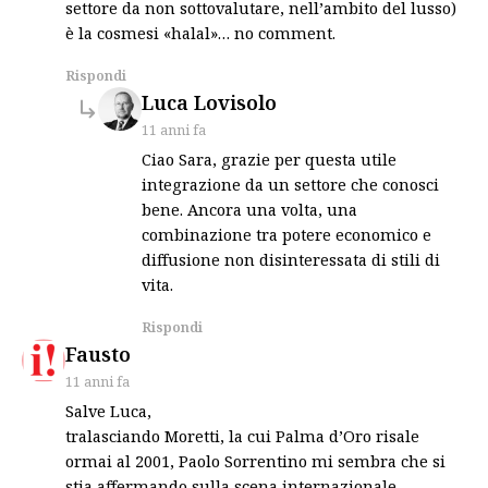
settore da non sottovalutare, nell’ambito del lusso)
è la cosmesi «halal»… no comment.
Rispondi
says:
Luca Lovisolo
11 anni fa
Ciao Sara, grazie per questa utile
integrazione da un settore che conosci
bene. Ancora una volta, una
combinazione tra potere economico e
diffusione non disinteressata di stili di
vita.
Rispondi
says:
Fausto
11 anni fa
Salve Luca,
tralasciando Moretti, la cui Palma d’Oro risale
ormai al 2001, Paolo Sorrentino mi sembra che si
stia affermando sulla scena internazionale,