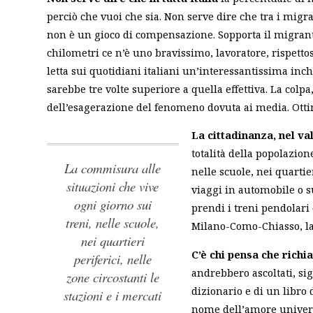
perciò che vuoi che sia. Non serve dire che tra i migr
non è un gioco di compensazione. Sopporta il migrante 
chilometri ce n’è uno bravissimo, lavoratore, rispetto
letta sui quotidiani italiani un’interessantissima inc
sarebbe tre volte superiore a quella effettiva. La colpa
dell’esagerazione del fenomeno dovuta ai media. Ottim
La cittadinanza, nel va
totalità della popolazion
La commisura alle
nelle scuole, nei quartier
situazioni che vive
viaggi in automobile o su
ogni giorno sui
prendi i treni pendolari
treni, nelle scuole,
Milano-Como-Chiasso, la 
nei quartieri
C’è chi pensa che richi
periferici, nelle
andrebbero ascoltati, si
zone circostanti le
dizionario e di un libro d
stazioni e i mercati
nome dell’amore universa