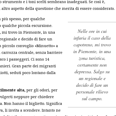
lo strumento e i toni scelti sembrano inadeguati. Se così è,
 altro aspetto della questione che merita di essere considerato.
ta più spesso, per qualche
 qualche piccola escursione.
nelle ore in cui
o, mi trovo in Piemonte, in una
infuria il caso della
regionale e decido di fare un
capotreno, mi trovo
un piccolo convoglio «Minuetto» a
in Piemonte, in una
 carrozza centrale, senza barriere
zona turistica,
sco i passeggeri. Ci sono 14
certamente non
tranieri. Gran parte dei migranti
depressa. Salgo su
iotti, seduti poco lontano dalla
un regionale e
decido di fare un
tilmente alta,
per gli odori, per
personale rilievo
ivolgerti neppure per chiedere
sul campo.
. Non hanno il biglietto. Significa
, li invita a scendere. Intanto ne