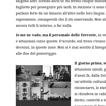
salgono altri. Scendo anch’io: mi fermo cinque minuti a
biglietto per proseguire più tardi. In stazione ci sono 
parlano forte da un binario all’altro nelle loro lingu
espressione, consapevoli che li sto osservando. Non s
ancora tutti lì intorno, a far nulla.
Io me ne vado, ma il personale delle ferrovie,
in ve
e situazioni come queste. D’accordo, sul treno c’erano 
decenni, in queste zone. Non si è mai sentito il bisogn
alle due del pomeriggio.
Il giorno prima, s
situazioni simili,
d’anni fa, dalla S
un’attività cultur
rinunciarvi, lo sta
si chiudeva in cabi
dietro, costretti a
nonostante il divi