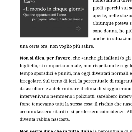
piedi sporchi sui s
aperte, nelle staz
Chiunque poteva sa
sono donna, ho più
anche in situazioni
una certa ora, non voglio più salire.
Non si dica, per favore,
che «anche gli italiani (o gli 
biglietto, si comportano male, non rispettano le rego
tempo sporadici e puniti, ma oggi diventati normali e 
irregolare. Sul treno di ieri, la percentuale di migran
da ascoltare e a determinare il clima di viaggio eran
intervenivano nemmeno i poliziotti: sarebbero interv
Forse temevamo tutti la stessa cosa: il rischio che nas
accumulassero ritardi e si perdessero coincidenze. Al
diventa rabbia nascosta.
Non serve dire che in tutta Italia
la percentuale di 