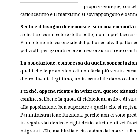
propria ovunque, concett
cattolicesimo e il marxismo si sovrappongono e danno
Sentire il bisogno di riconoscersi in una comunità
i
a che fare con il colore della pelle) non si può taccia
E’ un elemento essenziale del patto sociale. Il patto 
poliziotti per garantire la sicurezza su un treno con t
La popolazione, compressa da quella sopportazio
quelli che le promettono di non farla più sentire stra
dietro diventa legittimo, un trascurabile danno collate
Perché, appena rientro in Svizzera, queste situazi
confine, sebbene la quota di richiedenti asilo e di st
alla popolazione, ben superiore a quella che si registr
l’amministrazione funziona, perché non ci sono predica
in regola stai dentro e righi dritto, altrimenti sei fuori
migranti. «Eh, ma l’Italia è circondata dal mare…» Ben