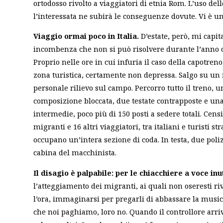
ortodosso rivolto a viaggiatori di etnia Rom. L’uso del
l’interessata ne subirà le conseguenze dovute. Vi è un
Viaggio ormai poco in Italia.
D’estate, però, mi capi
incombenza che non si può risolvere durante l’anno o
Proprio
nelle ore in cui infuria il caso della capotren
zona turistica, certamente non depressa. Salgo su un 
personale rilievo sul campo.
Percorro tutto il treno, 
composizione bloccata, due testate contrapposte e una
intermedie, poco più di 150 posti a sedere totali. Censi
migranti e 16 altri viaggiatori, tra italiani e turisti s
occupano un’intera sezione di coda. In testa, due poliz
cabina del macchinista.
Il disagio è palpabile: per le chiacchiere a voce inu
l’atteggiamento dei migranti, ai quali non oseresti r
l’ora, immaginarsi per pregarli di abbassare la musica
che noi paghiamo, loro no. Quando il controllore arriva