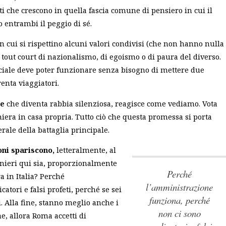
i che crescono in quella fascia comune di pensiero in cui il
 entrambi il peggio di sé.
n cui si rispettino alcuni valori condivisi (che non hanno nulla
re tout court di nazionalismo, di egoismo o di paura del diverso.
sociale deve poter funzionare senza bisogno di mettere due
renta viaggiatori.
ne
che diventa rabbia silenziosa, reagisce come vediamo. Vota
niera in casa propria. Tutto ciò che questa promessa si porta
rale della battaglia principale.
oni spariscono,
letteralmente, al
ranieri qui sia, proporzionalmente
Perché
a in Italia?
Perché
l’amministrazione
tori e falsi profeti, perché se sei
funziona, perché
.
Alla fine, stanno meglio anche i
non ci sono
e, allora Roma accetti di