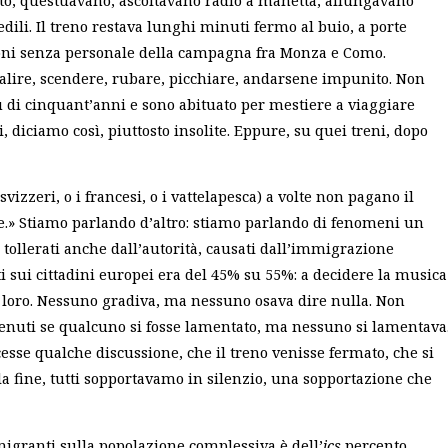
edili. Il treno restava lunghi minuti fermo al buio, a porte
ioni senza personale della campagna fra Monza e Como.
lire, scendere, rubare, picchiare, andarsene impunito. Non
 di cinquant’anni e sono abituato per mestiere a viaggiare
, diciamo così, piuttosto insolite. Eppure, su quei treni, dopo
svizzeri, o i francesi, o i vattelapesca) a volte non pagano il
le.» Stiamo parlando d’altro: stiamo parlando di fenomeni un
tollerati anche dall’autorità, causati dall’immigrazione
ti sui cittadini europei era del 45% su 55%: a decidere la musica
o loro. Nessuno gradiva, ma nessuno osava dire nulla. Non
enuti se qualcuno si fosse lamentato, ma nessuno si lamentava
cesse qualche discussione, che il treno venisse fermato, che si
la fine, tutti sopportavamo in silenzio, una sopportazione che
migranti sulla popolazione complessiva è dell’
ics
percento,