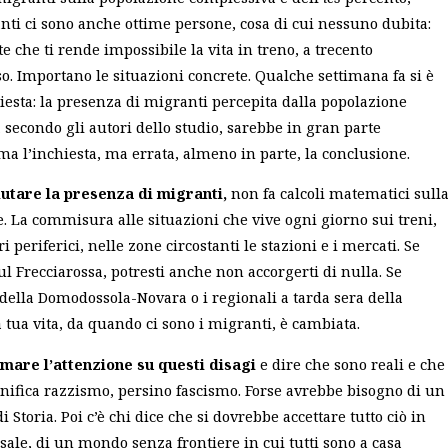
anti ci sono anche ottime persone, cosa di cui nessuno dubita:
che ti rende impossibile la vita in treno, a trecento
so. Importano le situazioni concrete. Qualche settimana fa si è
hiesta: la presenza di migranti percepita dalla popolazione
, secondo gli autori dello studio, sarebbe in gran parte
a l’inchiesta, ma errata, almeno in parte, la conclusione.
lutare la presenza di migranti,
non fa calcoli matematici sull
e.
La commisura alle situazioni che vive ogni giorno sui treni,
i periferici, nelle zone circostanti le stazioni e i mercati
. Se
l Frecciarossa, potresti anche non accorgerti di nulla. Se
 della Domodossola-Novara o i regionali a tarda sera della
tua vita, da quando ci sono i migranti, è cambiata.
amare l’attenzione su questi disagi
e dire che sono reali e che
gnifica razzismo, persino fascismo. Forse avrebbe bisogno di un
i Storia. Poi c’è chi dice che si dovrebbe accettare tutto ciò in
le, di un mondo senza frontiere in cui tutti sono a casa