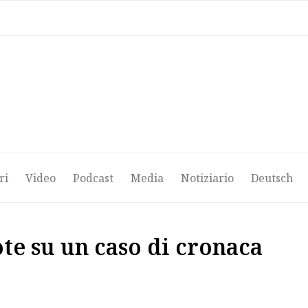
ri
Video
Podcast
Media
Notiziario
Deutsch
ri
Video
Podcast
Media
Notiziario
Deutsch
ote su un caso di cronaca