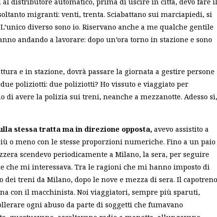
l distributore automatico, prima di uscire in città, devo fare i
soltanto migranti: venti, trenta. Sciabattano sui marciapiedi, si
e. L’unico diverso sono io. Riservano anche a me qualche gentile
tanno andando a lavorare: dopo un’ora torno in stazione e sono
ttura e in stazione, dovrà passare la giornata a gestire persone
due poliziotti: due poliziotti? Ho vissuto e viaggiato per
o di avere la polizia sui treni, neanche a mezzanotte. Adesso sì
ulla stessa tratta ma in direzione opposta,
avevo assistito a
 più o meno con le stesse proporzioni numeriche. Fino a un paio
vizzera scendevo periodicamente a Milano, la sera, per seguire
ale che mi interessava. Tra le ragioni che mi hanno imposto di
to dei treni da Milano, dopo le nove e mezza di sera. Il capotren
na con il macchinista. Noi viaggiatori, sempre più sparuti,
 tollerare ogni abuso da parte di soggetti che fumavano
eto, questuavano, ascoltavano radio a manetta, allungavano