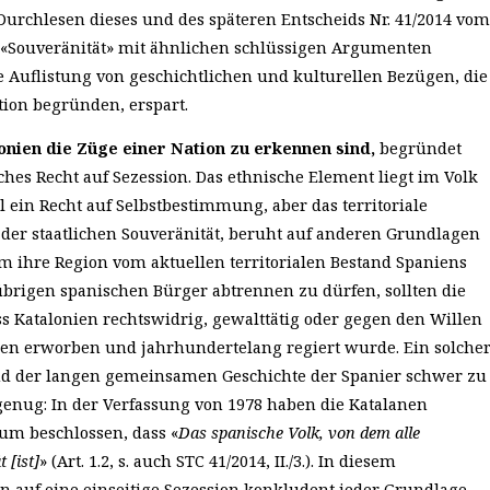
Durchlesen dieses und des späteren Entscheids Nr. 41/2014 vom
e «Souveränität» mit ähnlichen schlüssigen Argumenten
e Auflistung von geschichtlichen und kulturellen Bezügen, die
tion begründen, erspart.
lonien die Züge einer Nation zu erkennen sind,
begründet
hes Recht auf Sezession. Das ethnische Element liegt im Volk
l ein Recht auf Selbstbestimmung, aber
das territoriale
l der staatlichen Souveränität, beruht auf anderen Grundlagen
 Um ihre Region vom aktuellen territorialen Bestand Spaniens
brigen spanischen Bürger abtrennen zu dürfen, sollten die
s Katalonien rechtswidrig, gewalttätig oder gegen den Willen
ien erworben und jahrhundertelang regiert wurde. Ein solche
d der langen gemeinsamen Geschichte der Spanier schwer zu
genug: In der Verfassung von 1978 haben die Katalanen
m beschlossen, dass «
Das spanische Volk, von dem alle
 [ist]
» (Art. 1.2, s. auch STC 41/2014, II./3.). In diesem
auf eine einseitige Sezession konkludent jeder Grundlage.