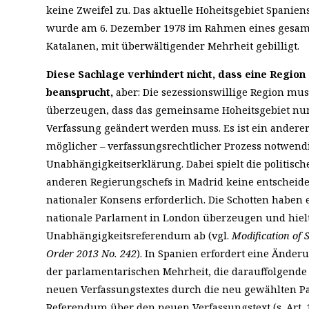
keine Zweifel zu. Das aktuelle Hoheitsgebiet Spani
wurde am 6. Dezember 1978 im Rahmen eines gesam
Katalanen, mit überwältigender Mehrheit gebilligt.
Diese Sachlage verhindert nicht, dass eine Regio
beansprucht,
aber: Die sezessionswillige Region mus
überzeugen, dass das gemeinsame Hoheitsgebiet nun
Verfassung geändert werden muss. Es ist ein anderer
möglicher – verfassungsrechtlicher Prozess notwendig
Unabhängigkeitserklärung. Dabei spielt die politisch
anderen Regierungschefs in Madrid keine entscheidend
nationaler Konsens erforderlich. Die Schotten haben e
nationale Parlament in London überzeugen und hiel
Unabhängigkeitsreferendum ab (vgl.
Modification of 
Order 2013 No. 242
). In Spanien erfordert eine Ände
der parlamentarischen Mehrheit, die darauffolgende
neuen Verfassungstextes durch die neu gewählten 
Referendum über den neuen Verfassungstext (s. Art. 