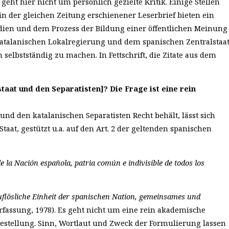
eht hier nicht um persönlich gezielte Kritik. Einige Stellen
 in der gleichen Zeitung erschienener Leserbrief bieten ein
edien und dem Prozess der Bildung einer öffentlichen Meinung
katalanischen Lokalregierung und dem spanischen Zentralstaa
 selbstständig zu machen. In Fettschrift, die Zitate aus dem
aat und den Separatisten]? Die Frage ist eine rein
nd den katalanischen Separatisten Recht behält, lässt sich
Staat, gestützt u.a. auf den Art. 2 der geltenden spanischen
 la Nación española, patria común e indivisible de todos los
uflösliche Einheit der spanischen Nation, gemeinsames und
erfassung, 1978). Es geht nicht um eine rein akademische
gestellung. Sinn, Wortlaut und Zweck der Formulierung lassen