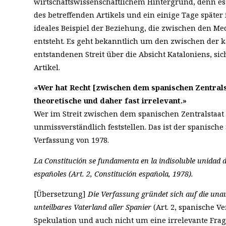
wirtschaftswissenschaftlichem Hintergrund, denn es g
des betreffenden Artikels und ein einige Tage später
ideales Beispiel der Beziehung, die zwischen den M
entsteht. Es geht bekanntlich um den zwischen der 
entstandenen Streit über die Absicht Kataloniens, sich
Artikel.
«Wer hat Recht [zwischen dem spanischen Zentralst
theoretische und daher fast irrelevant.»
Wer im Streit zwischen dem spanischen Zentralstaat u
unmissverständlich feststellen. Das ist der spanische 
Verfassung von 1978.
La Constitución se fundamenta en la indisoluble unidad de
españoles (Art. 2, Constitución española, 1978).
[Übersetzung]
Die Verfassung gründet sich auf die una
unteilbares Vaterland aller Spanier
(Art. 2, spanische V
Spekulation und auch nicht um eine irrelevante Fra