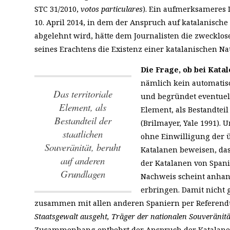
STC 31/2010,
votos particulares
). Ein aufmerksameres 
10. April 2014, in dem der Anspruch auf katalanisch
abgelehnt wird, hätte dem Journalisten die zwecklos
seines Erachtens die Existenz einer katalanischen Na
Die Frage, ob bei Kata
nämlich kein automatisc
das territoriale
und begründet eventuel
Element, als
Element, als Bestandtei
Bestandteil der
(Brilmayer, Yale 1991).
staatlichen
ohne Einwilligung der ü
Souveränität, beruht
Katalanen beweisen, das
auf anderen
der Katalanen von Span
Grundlagen
Nachweis scheint anhan
erbringen. Damit nicht 
zusammen mit allen anderen Spaniern per Referendu
Staatsgewalt ausgeht, Träger der nationalen Souveränität
Zusammenhang entbehrt der Anspruch der Katalanen 