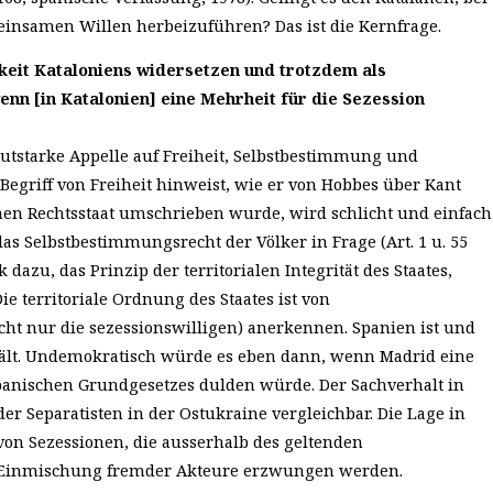
einsamen Willen herbeizuführen?
Das ist die Kernfrage.
gkeit Kataloniens widersetzen und trotzdem als
nn [in Katalonien] eine Mehrheit für die Sezession
Lautstarke Appelle auf Freiheit, Selbstbestimmung und
Begriff von Freiheit hinweist, wie er von Hobbes über Kant
en Rechtsstaat umschrieben wurde, wird schlicht und einfach
das Selbstbestimmungsrecht der Völker in Frage (Art. 1 u. 55
 dazu, das Prinzip der territorialen Integrität des Staates,
ie territoriale Ordnung des Staates ist von
cht nur die sezessionswilligen) anerkennen. Spanien ist und
nhält. Undemokratisch würde es eben dann, wenn Madrid eine
panischen Grundgesetzes dulden würde. Der Sachverhalt in
der Separatisten in der Ostukraine vergleichbar. Die Lage in
on Sezessionen, die ausserhalb des geltenden
er Einmischung fremder Akteure erzwungen werden.