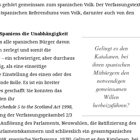
ens gehört gemeinsam zum spanischen Volk. Der Verfassungstex
tspanischen Referendums vom Volk, darunter auch von den
n Spaniens die Unabhängigkeit
s alle spanischen Bürger davon
Gelingt es den
 zerlegt und somit die
Katalanen, bei
 – ein schwieriger, aber durchaus
ihren spanischen
, als eine einseitige
Mitbürgern den
e Einstellung des einen oder des
notwendigen
e Rolle. Es ist ein breiter
gemeinsamen
s geschafft: Sie konnten das
Willen
ten ihr
herbeizuführen?
Schedule 5 to the Scotland Act 1998,
rung der Verfassungspräambel 2/3
 Auflösung des Parlaments, Neuwahlen, die Ratifizierung des
Parlamentskammern und schliesslich ein gesamtspanisches
168, spanische Verfassung, 1978).
Gelingt es den Katalanen, bei