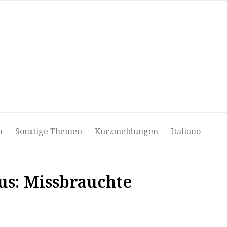
ri
Video
Podcast
Media
Notiziario
Deutsch
n
Sonstige Themen
Kurzmeldungen
Italiano
us: Missbrauchte