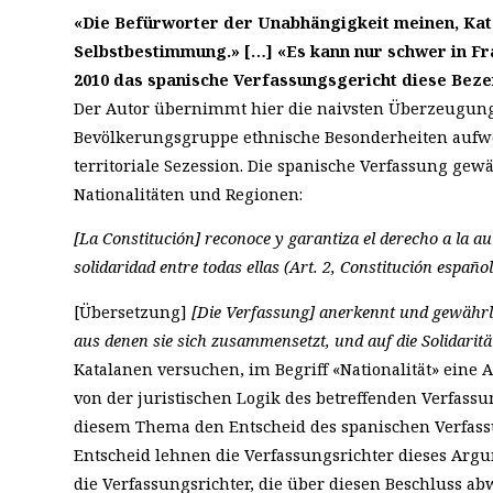
«Die Befürworter der Unabhängigkeit meinen, Kata
Selbstbestimmung.» […] «Es kann nur schwer in Fra
2010 das spanische Verfassungsgericht diese Beze
Der Autor übernimmt hier die naivsten Überzeugu
Bevölkerungsgruppe ethnische Besonderheiten aufwei
territoriale Sezession. Die spanische Verfassung gewä
Nationalitäten und Regionen:
[La Constitución] reconoce y garantiza el derecho a la au
solidaridad entre todas ellas (Art. 2, Constitución español
[Übersetzung]
[Die Verfassung] anerkennt und gewährle
aus denen sie sich zusammensetzt, und auf die Solidarit
Katalanen versuchen, im Begriff «Nationalität» eine 
von der juristischen Logik des betreffenden Verfass
diesem Thema den Entscheid des spanischen Verfassun
Entscheid lehnen die Verfassungsrichter dieses Argum
die Verfassungsrichter, die über diesen Beschluss a