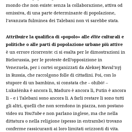
mondo che non esiste: senza la collaborazione, attiva od
omissiva, di una parte determinante di popolazione,
l’avanzata fulminea dei Talebani non vi sarebbe stata.
Attribuire la qualifica di «popolo» alle
élite
culturali e
politiche o alle parti di popolazione urbane più attive
è un errore ricorrente: ci si esalta per le dimostrazioni in
Bielorussia, per le proteste dell’opposizione in
Venezuela, per i cortei organizzati da Aleksej Naval’nyj
in Russia, che raccolgono folle di cittadini. Poi, con lo
stupore di un bambino, si constata che – ohibò! –
Lukašėnka è ancora lì, Maduro è ancora lì, Putin è ancora
lì – e i Talebani sono ancora lì. A farli restare lì sono tutti
gli altri, quelli che non scendono in piazza, non postano
video su
YouTube
e non parlano inglese, ma che nella
dittatura o nella religione (spesso in entrambe) trovano
conferme rassicuranti ai loro limitati orizzonti di vita.