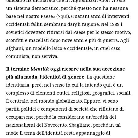
talebano ha dichiarato che in Afghanistan «non vi sarà
un sistema democratico, perché questo non ha nessuna
base nel nostro Paese» (>
qui
). Quarant’anni di interventi
occidentali falliti sembrano dargli ragione. Nel 1989 i
sovietici dovettero ritirarsi dal Paese per lo stesso motivo,
sconfitti e macellati dopo nove anni e più di guerra. Agli
afghani, un modello laico e occidentale, in quel caso
comunista, non serviva.
Il termine
identità
oggi ricorre nella sua accezione
più alla moda, l’identità di genere.
La questione
identitaria, però, nel senso in cui la intendo qui, è un
complesso di elementi etnici, religiosi, geografici, sociali.
È centrale, nel mondo globalizzato. Eppure, vi sono
partiti politici e componenti di società che rifiutano di
occuparsene, perché la considerano un’eredità dei
nazionalismi del Novecento. Sbagliano, perché in tal
modo il tema dell’identità resta appannaggio di