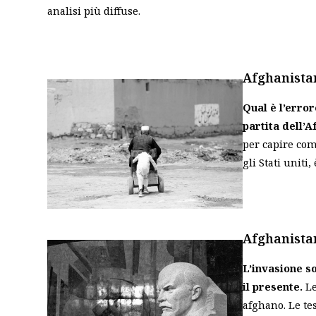
analisi più diffuse.
Afghanistan
Qual è l’erro
partita dell’
per capire come
gli Stati uniti
Afghanistan
L’invasione s
il presente.
Le
afghano. Le tes