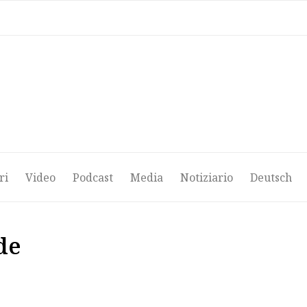
ri
Video
Podcast
Media
Notiziario
Deutsch
ri
Video
Podcast
Media
Notiziario
Deutsch
de